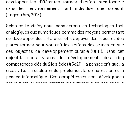
développer les différentes formes d’action intentionnelle
dans leur environnement tant individuel que collectif
(Engeström, 2013).
Selon cette visée, nous considérons les technologies tant
analogiques que numériques comme des moyens permettant
de développer des artefacts et d’appuyer des idées et des
plates-formes pour soutenir les actions des jeunes en vue
des objectifs de développement durable (ODD). Dans cet
objectif, nous visons le développement des cinq
compétences clés du 21e siècle (#5c21) : la pensée critique, la
créativité, la résolution de problèmes, la collaboration et la
pensée informatique. Ces compétences sont développées
par le biais d’usages créatifs du numérique en lien avec la
pensée informatique.
Nous devons faire la distinction entre les usages du
numérique qui permettent de soutenir la créativité des
apprenants et ceux qui placent l’apprenant dans une
situation de consommation passive (comme consulter des
vidéos éducatives) ou de consommation interactive (comme