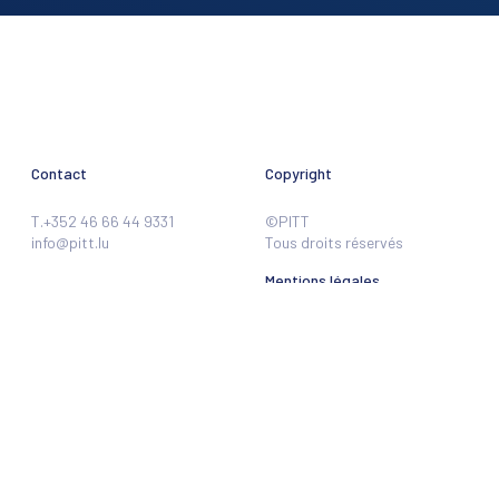
Contact
Copyright
T.+352 46 66 44 9331
©PITT
info@pitt.lu
Tous droits réservés
Mentions légales
ISSN: 2738-9391