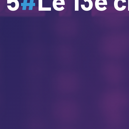
5
#
Le 13e c