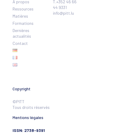
A propos
T.+352 46 66
44 9331
Ressources
info@pitt.lu
Matières
Formations
Dernières
actualités
Contact
Copyright
©PITT
Tous droits réservés
Mentions légales
ISSN: 2738-9391