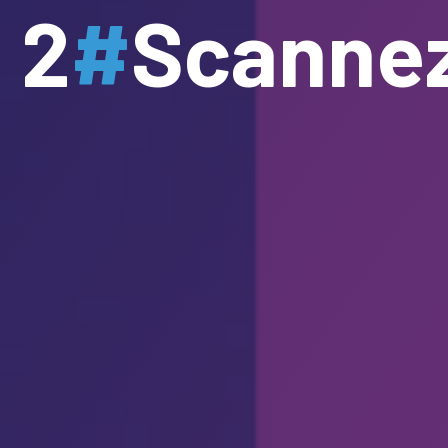
2
#
Scannez l