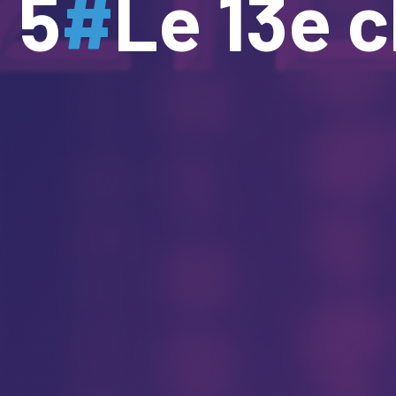
5
#
Le 13e c