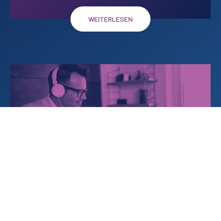
WEITERLESEN
Hassrede im Internet
3
#
Ichhassedich