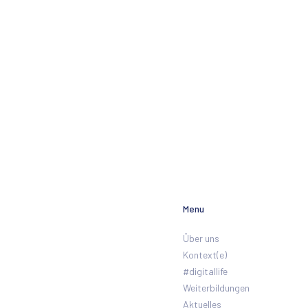
Über uns
Kontext(e)
Fächer
Weiterb
Menu
Über uns
Kontext(e)
#digitallife
Weiterbildungen
Aktuelles