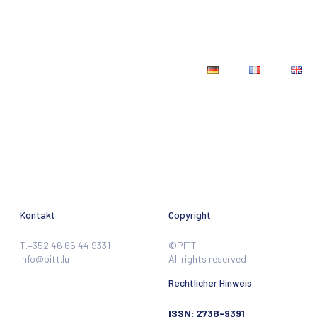
ildungen
Aktuelles
Kontakt
Kontakt
Copyright
T.+352 46 66 44 9331
©PITT
info@pitt.lu
All rights reserved
Rechtlicher Hinweis
ISSN: 2738-9391