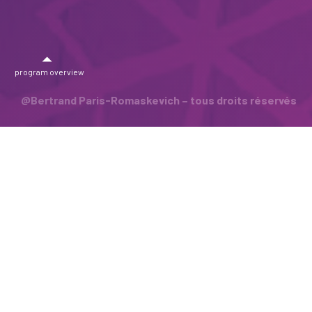
program overview
@Bertrand Paris-Romaskevich – tous droits réservés
#
Histoire en puissance
4.1 Indication didactique
4.2 Planification de l’unité